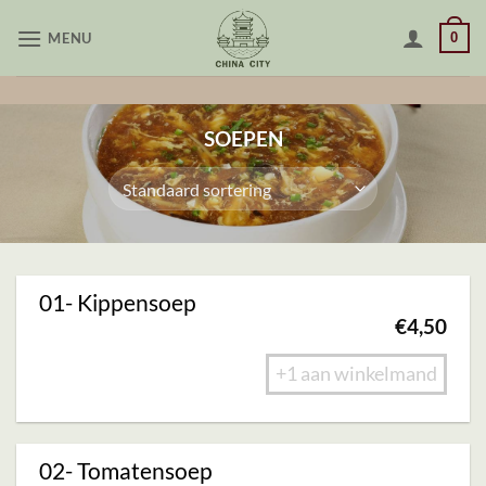
Skip
MENU
0
to
content
SOEPEN
01- Kippensoep
€
4,50
+1 aan winkelmand
02- Tomatensoep