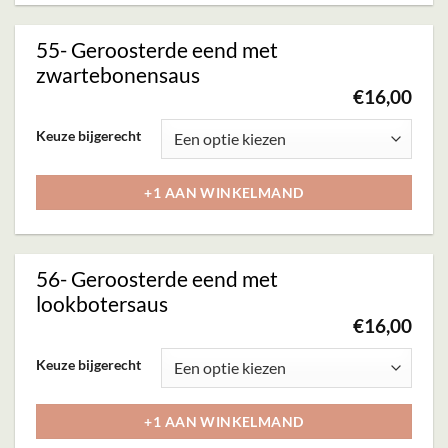
variaties.
productpagina
Deze
55- Geroosterde eend met
optie
zwartebonensaus
kan
€
16,00
gekozen
Dit
Keuze bijgerecht
worden
product
op
heeft
+1 AAN WINKELMAND
de
meerdere
productpagina
variaties.
Deze
56- Geroosterde eend met
optie
lookbotersaus
kan
€
16,00
gekozen
Dit
Keuze bijgerecht
worden
product
op
heeft
+1 AAN WINKELMAND
de
meerdere