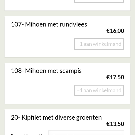
107- Mihoen met rundvlees
€
16,00
+1 aan winkelmand
108- Mihoen met scampis
€
17,50
+1 aan winkelmand
20- Kipfilet met diverse groenten
€
13,50
Dit