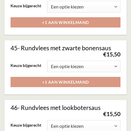
gekozen
Dit
Keuze bijgerecht
worden
product
op
heeft
+1 AAN WINKELMAND
de
meerdere
productpagina
variaties.
Deze
45- Rundvlees met zwarte bonensaus
optie
€
15,50
kan
Dit
Keuze bijgerecht
gekozen
product
worden
heeft
+1 AAN WINKELMAND
op
meerdere
de
variaties.
productpagina
Deze
46- Rundvlees met lookbotersaus
optie
€
15,50
kan
Dit
Keuze bijgerecht
gekozen
product