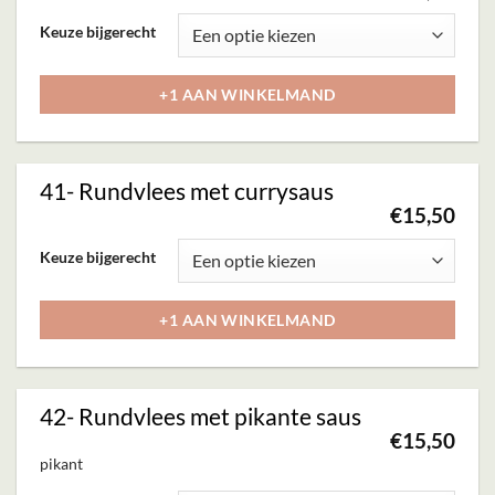
kan
Dit
Keuze bijgerecht
gekozen
product
worden
heeft
+1 AAN WINKELMAND
op
meerdere
de
variaties.
productpagina
Deze
41- Rundvlees met currysaus
optie
€
15,50
kan
Dit
Keuze bijgerecht
gekozen
product
worden
heeft
+1 AAN WINKELMAND
op
meerdere
de
variaties.
productpagina
Deze
42- Rundvlees met pikante saus
optie
€
15,50
kan
pikant
gekozen
Dit