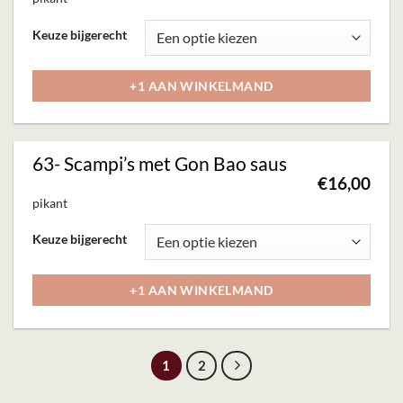
gekozen
Dit
Keuze bijgerecht
worden
product
op
heeft
+1 AAN WINKELMAND
de
meerdere
productpagina
variaties.
Deze
63- Scampi’s met Gon Bao saus
optie
€
16,00
kan
pikant
gekozen
Dit
Keuze bijgerecht
worden
product
op
heeft
+1 AAN WINKELMAND
de
meerdere
productpagina
variaties.
Deze
1
2
optie
kan