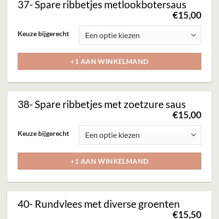
37- Spare ribbetjes metlookbotersaus
optie
€
15,00
kan
Dit
Keuze bijgerecht
gekozen
product
worden
heeft
+1 AAN WINKELMAND
op
meerdere
de
variaties.
productpagina
Deze
38- Spare ribbetjes met zoetzure saus
optie
€
15,00
kan
Dit
Keuze bijgerecht
gekozen
product
worden
heeft
+1 AAN WINKELMAND
op
meerdere
de
variaties.
productpagina
Deze
40- Rundvlees met diverse groenten
optie
€
15,50