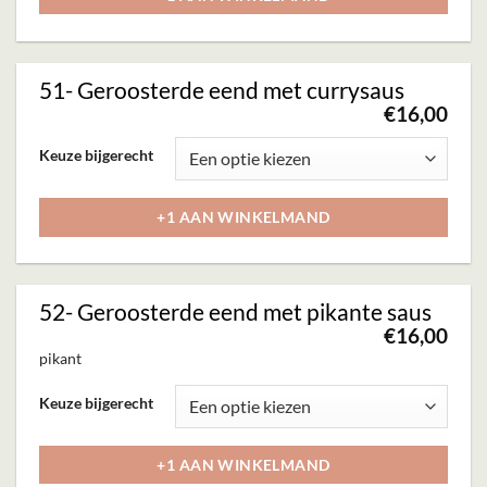
meerdere
variaties.
Deze
51- Geroosterde eend met currysaus
optie
€
16,00
kan
Dit
Keuze bijgerecht
gekozen
product
worden
heeft
+1 AAN WINKELMAND
op
meerdere
de
variaties.
productpagina
Deze
52- Geroosterde eend met pikante saus
optie
€
16,00
kan
pikant
gekozen
Dit
Keuze bijgerecht
worden
product
op
heeft
+1 AAN WINKELMAND
de
meerdere