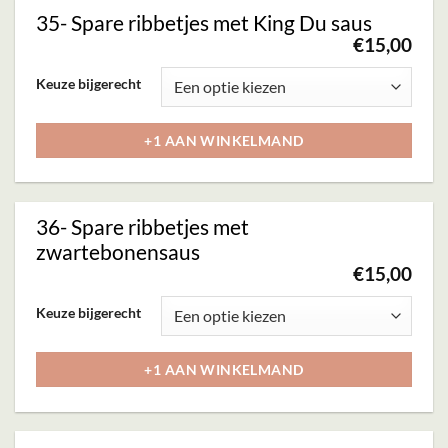
Deze
35- Spare ribbetjes met King Du saus
optie
€
15,00
kan
Dit
Keuze bijgerecht
gekozen
product
worden
heeft
+1 AAN WINKELMAND
op
meerdere
de
variaties.
productpagina
Deze
36- Spare ribbetjes met
optie
zwartebonensaus
kan
€
15,00
gekozen
Dit
Keuze bijgerecht
worden
product
op
heeft
+1 AAN WINKELMAND
de
meerdere
productpagina
variaties.
Deze