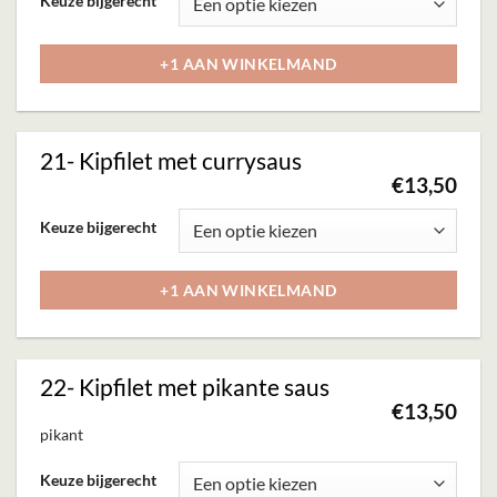
Keuze bijgerecht
product
heeft
+1 AAN WINKELMAND
meerdere
variaties.
Deze
21- Kipfilet met currysaus
optie
€
13,50
kan
Dit
Keuze bijgerecht
gekozen
product
worden
heeft
+1 AAN WINKELMAND
op
meerdere
de
variaties.
productpagina
Deze
22- Kipfilet met pikante saus
optie
€
13,50
kan
pikant
gekozen
Dit
Keuze bijgerecht
worden
product