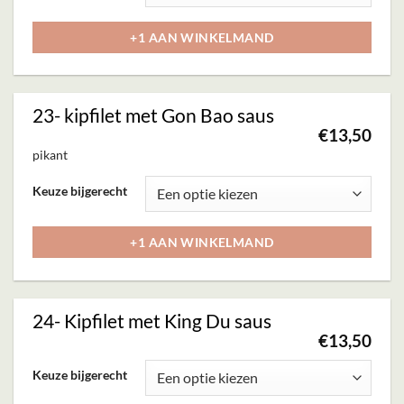
op
heeft
+1 AAN WINKELMAND
de
meerdere
productpagina
variaties.
Deze
23- kipfilet met Gon Bao saus
optie
€
13,50
kan
pikant
gekozen
Dit
Keuze bijgerecht
worden
product
op
heeft
+1 AAN WINKELMAND
de
meerdere
productpagina
variaties.
Deze
24- Kipfilet met King Du saus
optie
€
13,50
kan
Dit
Keuze bijgerecht
gekozen
product