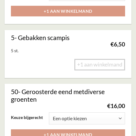
worden
heeft
+1 AAN WINKELMAND
op
meerdere
de
variaties.
productpagina
Deze
5- Gebakken scampis
optie
€
6,50
kan
5 st.
gekozen
+1 aan winkelmand
worden
op
de
50- Geroosterde eend metdiverse
productpagina
groenten
€
16,00
Dit
Keuze bijgerecht
product
heeft
+1 AAN WINKELMAND