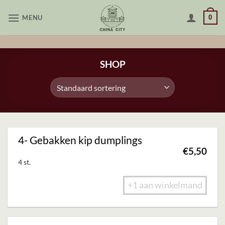
Skip
MENU
0
to
content
SHOP
4- Gebakken kip dumplings
€
5,50
4 st.
+1 aan winkelmand