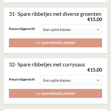
productpagina
variaties.
Deze
31- Spare ribbetjes met diverse groenten
optie
€
15,00
kan
Dit
Keuze bijgerecht
gekozen
product
worden
heeft
+1 AAN WINKELMAND
op
meerdere
de
variaties.
productpagina
Deze
32- Spare ribbetjes met currysaus
optie
€
15,00
kan
Dit
Keuze bijgerecht
gekozen
product
worden
heeft
+1 AAN WINKELMAND
op
meerdere
de
variaties.
productpagina
Deze