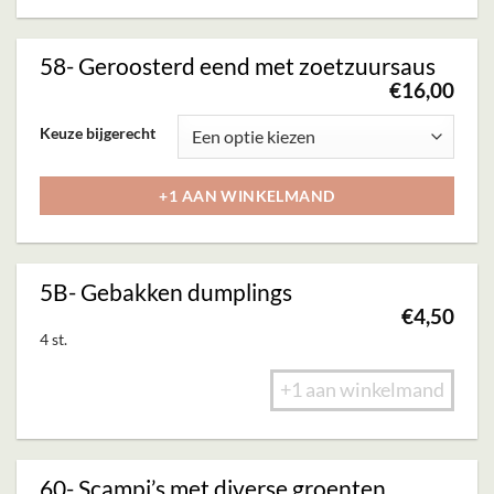
productpagina
variaties.
Deze
58- Geroosterd eend met zoetzuursaus
optie
€
16,00
kan
Dit
Keuze bijgerecht
gekozen
product
worden
heeft
+1 AAN WINKELMAND
op
meerdere
de
variaties.
productpagina
Deze
5B- Gebakken dumplings
optie
€
4,50
kan
4 st.
gekozen
+1 aan winkelmand
worden
op
de
60- Scampi’s met diverse groenten
productpagina