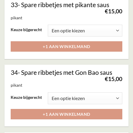
33- Spare ribbetjes met pikante saus
optie
€
15,00
kan
pikant
gekozen
Dit
Keuze bijgerecht
worden
product
op
heeft
+1 AAN WINKELMAND
de
meerdere
productpagina
variaties.
Deze
34- Spare ribbetjes met Gon Bao saus
optie
€
15,00
kan
pikant
gekozen
Dit
Keuze bijgerecht
worden
product
op
heeft
+1 AAN WINKELMAND
de
meerdere
productpagina
variaties.