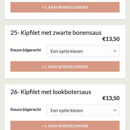
worden
heeft
+1 AAN WINKELMAND
op
meerdere
de
variaties.
productpagina
Deze
25- Kipfilet met zwarte bonensaus
optie
€
13,50
kan
Dit
Keuze bijgerecht
gekozen
product
worden
heeft
+1 AAN WINKELMAND
op
meerdere
de
variaties.
productpagina
Deze
26- Kipfilet met lookbotersaus
optie
€
13,50
kan
Dit
Keuze bijgerecht
gekozen
product
worden
heeft
+1 AAN WINKELMAND
op
meerdere