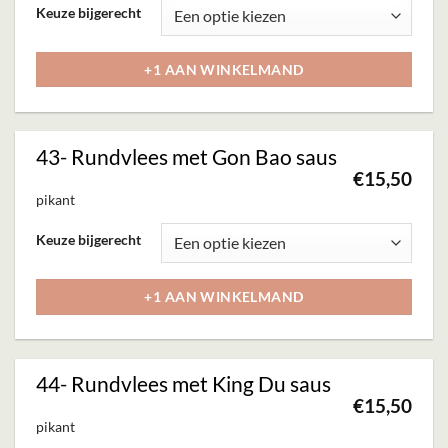
Keuze bijgerecht
worden
product
op
heeft
+1 AAN WINKELMAND
de
meerdere
productpagina
variaties.
Deze
43- Rundvlees met Gon Bao saus
optie
€
15,50
kan
pikant
gekozen
Dit
Keuze bijgerecht
worden
product
op
heeft
+1 AAN WINKELMAND
de
meerdere
productpagina
variaties.
Deze
44- Rundvlees met King Du saus
optie
€
15,50
kan
pikant