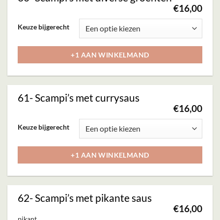
€
16,00
Dit
Keuze bijgerecht
product
heeft
+1 AAN WINKELMAND
meerdere
variaties.
Deze
61- Scampi’s met currysaus
optie
€
16,00
kan
Dit
Keuze bijgerecht
gekozen
product
worden
heeft
+1 AAN WINKELMAND
op
meerdere
de
variaties.
productpagina
Deze
62- Scampi’s met pikante saus
optie
€
16,00
kan
pikant