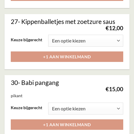
de
variaties.
productpagina
Deze
27- Kippenballetjes met zoetzure saus
optie
€
12,00
kan
Dit
Keuze bijgerecht
gekozen
product
worden
heeft
+1 AAN WINKELMAND
op
meerdere
de
variaties.
productpagina
Deze
30- Babi pangang
optie
€
15,00
kan
pikant
gekozen
Dit
Keuze bijgerecht
worden
product
op
heeft
+1 AAN WINKELMAND
de
meerdere