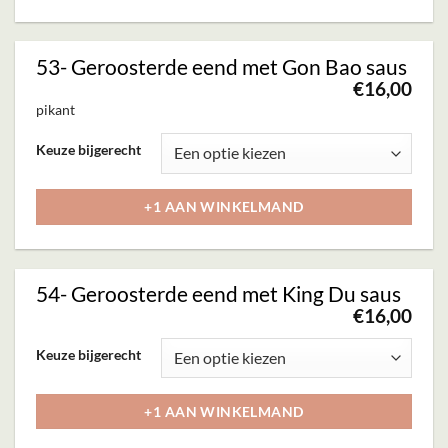
productpagina
variaties.
Deze
53- Geroosterde eend met Gon Bao saus
optie
€
16,00
kan
pikant
gekozen
Dit
Keuze bijgerecht
worden
product
op
heeft
+1 AAN WINKELMAND
de
meerdere
productpagina
variaties.
Deze
54- Geroosterde eend met King Du saus
optie
€
16,00
kan
Dit
Keuze bijgerecht
gekozen
product
worden
heeft
+1 AAN WINKELMAND
op
meerdere
de