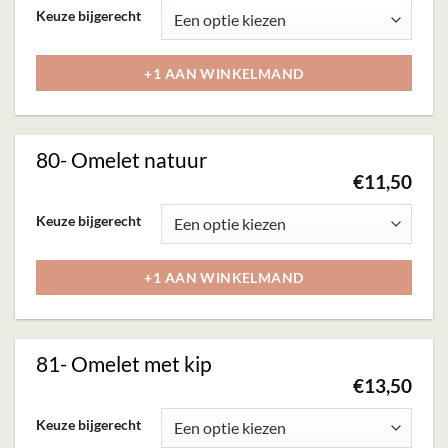
Dit
Keuze bijgerecht
gekozen
product
worden
heeft
+1 AAN WINKELMAND
op
meerdere
de
variaties.
productpagina
Deze
80- Omelet natuur
optie
€
11,50
kan
Dit
Keuze bijgerecht
gekozen
product
worden
heeft
+1 AAN WINKELMAND
op
meerdere
de
variaties.
productpagina
Deze
81- Omelet met kip
optie
€
13,50
kan
Dit
Keuze bijgerecht
gekozen
product