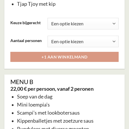
Tjap Tjoy met kip
Dit
Keuze bijgerecht
product
heeft
Aantaal personen
meerdere
variaties.
+1 AAN WINKELMAND
Deze
optie
kan
MENU B
gekozen
22,00 € per persoon
, vanaf 2 peronen
worden
Soep van de dag
op
Mini loempia’s
de
Scampi’s met lookbotersaus
productpagina
Kippenballetjes met zoetzure saus
Rundvlees met diverse groenten