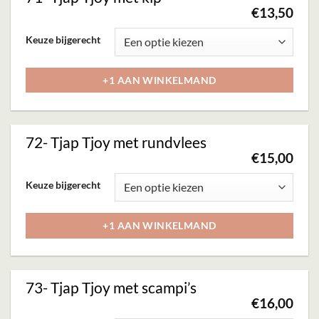
optie
€
13,50
kan
Dit
Keuze bijgerecht
gekozen
product
worden
heeft
+1 AAN WINKELMAND
op
meerdere
de
variaties.
productpagina
Deze
72- Tjap Tjoy met rundvlees
optie
€
15,00
kan
Dit
Keuze bijgerecht
gekozen
product
worden
heeft
+1 AAN WINKELMAND
op
meerdere
de
variaties.
productpagina
Deze
73- Tjap Tjoy met scampi’s
optie
€
16,00
kan