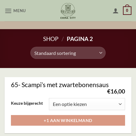
Skip
MENU
0
to
content
SHOP
/
PAGINA 2
65- Scampi’s met zwartebonensaus
€
16,00
Dit
Keuze bijgerecht
product
heeft
+1 AAN WINKELMAND
meerdere
variaties.