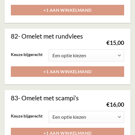
worden
heeft
+1 AAN WINKELMAND
op
meerdere
de
variaties.
productpagina
Deze
82- Omelet met rundvlees
optie
€
15,00
kan
Dit
Keuze bijgerecht
gekozen
product
worden
heeft
+1 AAN WINKELMAND
op
meerdere
de
variaties.
productpagina
Deze
83- Omelet met scampi’s
optie
€
16,00
kan
Dit
Keuze bijgerecht
gekozen
product
worden
heeft
+1 AAN WINKELMAND
op