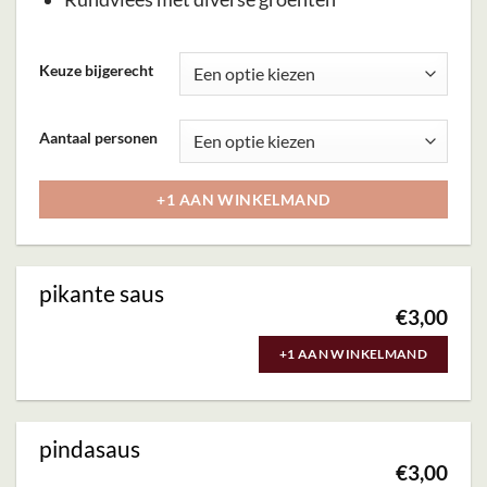
Dit
Keuze bijgerecht
product
heeft
Aantaal personen
meerdere
variaties.
+1 AAN WINKELMAND
Deze
optie
kan
pikante saus
gekozen
€
3,00
worden
+1 AAN WINKELMAND
op
de
productpagina
pindasaus
€
3,00