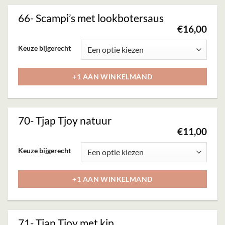
Deze
66- Scampi’s met lookbotersaus
optie
€
16,00
kan
Dit
Keuze bijgerecht
gekozen
product
worden
heeft
+1 AAN WINKELMAND
op
meerdere
de
variaties.
productpagina
Deze
70- Tjap Tjoy natuur
optie
€
11,00
kan
Dit
Keuze bijgerecht
gekozen
product
worden
heeft
+1 AAN WINKELMAND
op
meerdere
de
variaties.
productpagina
Deze
71- Tjap Tjoy met kip