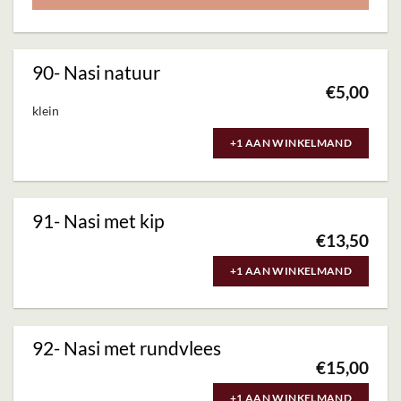
meerdere
de
variaties.
productpagina
Deze
90- Nasi natuur
optie
€
5,00
kan
klein
gekozen
+1 AAN WINKELMAND
worden
op
de
91- Nasi met kip
productpagina
€
13,50
+1 AAN WINKELMAND
92- Nasi met rundvlees
€
15,00
+1 AAN WINKELMAND