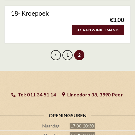
18- Kroepoek
€
3,00
+1 AAN WINKELMAND
1
2
Tel: 011 34 51 14
Lindedorp 38, 3990 Peer
OPENINGSUREN
Maandag:
17:00-20:30