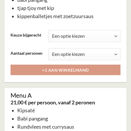
tjap tjoy met kip
kippenballetjes met zoetzuursaus
Dit
Keuze bijgerecht
product
heeft
Aantaal personen
meerdere
variaties.
+1 AAN WINKELMAND
Deze
optie
kan
Menu A
gekozen
21,00 € per persoon
, vanaf 2 peronen
worden
Kipsaté
op
Babi pangang
de
Rundvlees met currysaus
productpagina